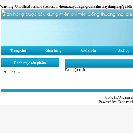
Warning
: Undefined variable $content in
/home/xaydungorg/domains/xaydung.org/public_
Trang chủ
Gian hàng
Giới thiệu
Dịch vụ
Danh mục sản phẩm
Đang cập nhật ...
Lưới hàn
Cổng thương mại đ
Powered by:
Công ty x