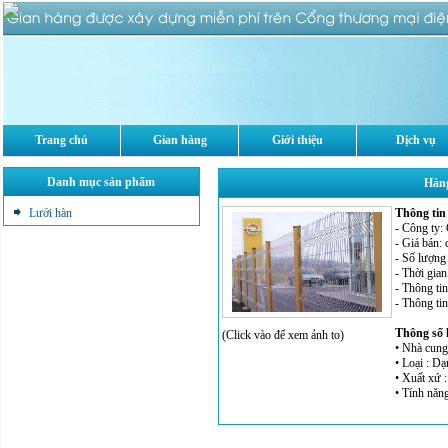
Trang chủ
Gian hàng
Giới thiệu
Dịch vụ
Danh mục sản phẩm
Hàn
Lưới hàn
Thông tin
- Công ty:
- Giá bán:
- Số lượng
- Thời gian
- Thông tin
- Thông ti
Thông số 
(Click vào để xem ảnh to)
• Nhà cung
• Loại : D
• Xuất xứ :
• Tính năng